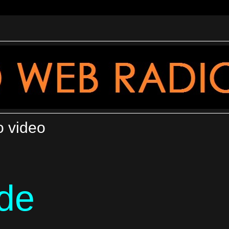
o video
de